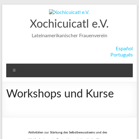
Zum
Inhalt
springen
Xochicuicatl e.V.
Lateinamerikanischer Frauenverein
Español
Português
Menü
Workshops und Kurse
Aktivitäten zur Stärkung des Selbstbewusstseins und des