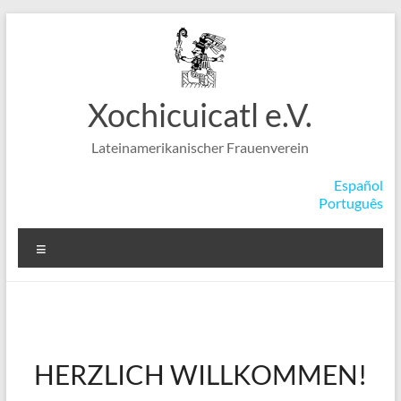
Zum
Inhalt
springen
Xochicuicatl e.V.
Lateinamerikanischer Frauenverein
Español
Português
Menü
HERZLICH WILLKOMMEN!