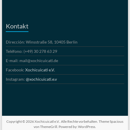
Kontakt
Dirección: Winsstraße 58, 10405 Berlín
Teléfono: (+49) 30 278 63 29
E-mail: mail@xochicuicatl.de
Facebook:
Xochicuicatl e.V.
Instagram:
@xochicuicatl.e.v
Copyright © 2026
Xochicuicatl e.V.
. Alle Rechte vorbehalten. Theme
Spacious
von ThemeGrill. Powered by:
WordPress
.