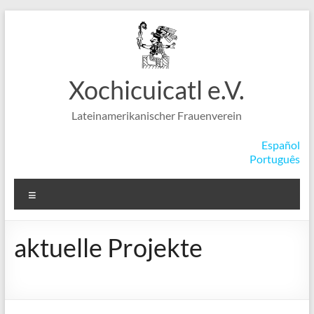
Zum
Inhalt
springen
Xochicuicatl e.V.
Lateinamerikanischer Frauenverein
Español
Português
Menü
aktuelle Projekte