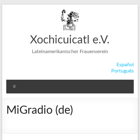
Zum
Inhalt
springen
Xochicuicatl e.V.
Lateinamerikanischer Frauenverein
Español
Português
Menü
MiGradio (de)