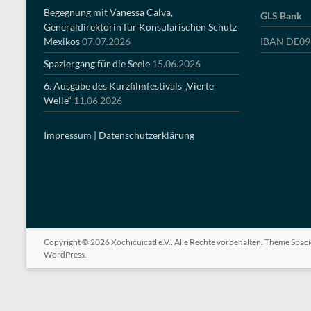
Begegnung mit Vanessa Calva,
GLS Bank
Generaldirektorin für Konsularischen Schutz
Mexikos
07.07.2026
IBAN DE09 
Spaziergang für die Seele
15.06.2026
6. Ausgabe des Kurzfilmfestivals „Vierte
Welle“
11.06.2026
Impressum |
Datenschutzerklärung
Copyright © 2026
Xochicuicatl e.V.
. Alle Rechte vorbehalten. Theme
Spac
WordPress
.