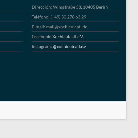
Dirección: Winsstraße 58, 10405 Berlín
Teléfono: (+49) 30 278 63 29
E-mail: mail@xochicuicatl.de
Facebook:
Xochicuicatl e.V.
Instagram:
@xochicuicatl.e.v