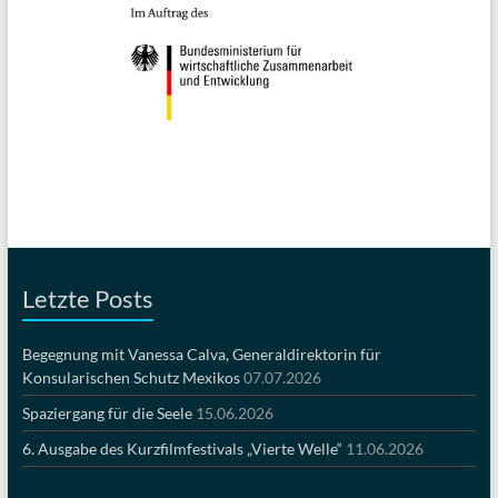
Letzte Posts
Begegnung mit Vanessa Calva, Generaldirektorin für
Konsularischen Schutz Mexikos
07.07.2026
Spaziergang für die Seele
15.06.2026
6. Ausgabe des Kurzfilmfestivals „Vierte Welle“
11.06.2026