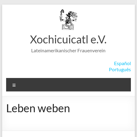
Zum
Inhalt
springen
Xochicuicatl e.V.
Lateinamerikanischer Frauenverein
Español
Português
Menü
Leben weben