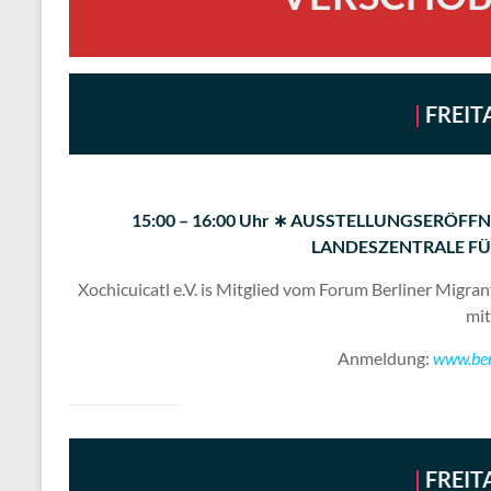
|
FREITA
15:00 – 16:00 Uhr ∗ AUSSTELLUNGSERÖFFN
LANDESZENTRALE FÜ
Xochicuicatl e.V. is Mitglied vom Forum Berliner Migr
mit
Anmeldung:
www.berl
|
FREITA