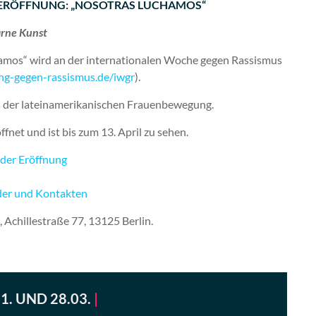
NGSERÖFFNUNG: „NOSOTRAS LUCHAMOS“
rne Kunst
amos“ wird an der internationalen Woche gegen Rassismus
tung-gegen-rassismus.de/iwgr
).
us der lateinamerikanischen Frauenbewegung.
ffnet und ist bis zum 13. April zu sehen.
 der Eröffnung
der und Kontakten
, Achillestraße 77, 13125 Berlin.
. UND 28.03.
|