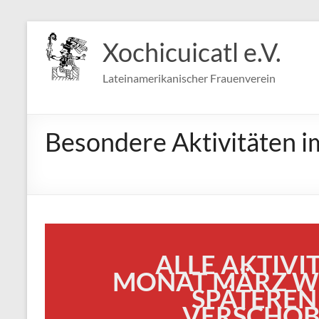
Zum
Inhalt
Xochicuicatl e.V.
springen
Lateinamerikanischer Frauenverein
Besondere Aktivitäten 
ALLE AKTIVI
MONAT MÄRZ WE
SPÄTEREN
VERSCHOB