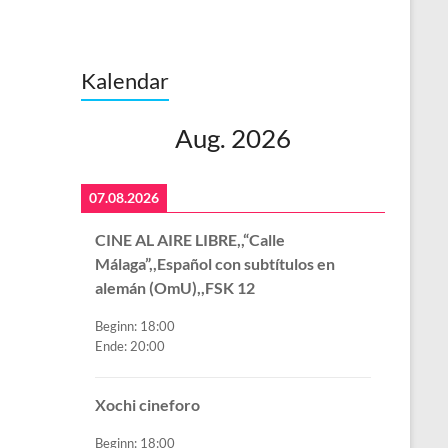
Kalendar
Aug. 2026
07.08.2026
CINE AL AIRE LIBRE,,“Calle
Málaga”,,Español con subtítulos en
alemán (OmU),,FSK 12
Beginn:
18:00
Ende:
20:00
Xochi cineforo
Beginn:
18:00