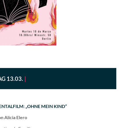
G 13.03.
|
MENTALFILM: „OHNE MEIN KIND“
n Alicia Elero