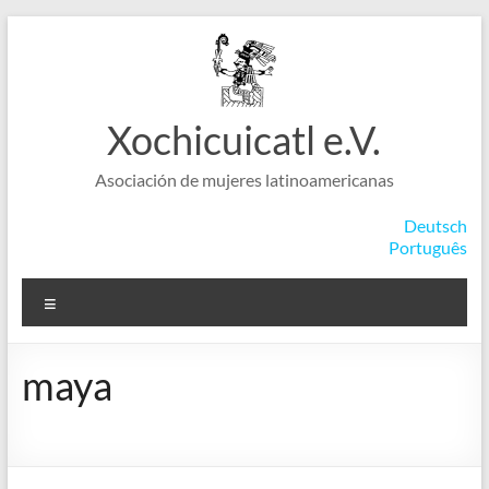
Saltar
al
contenido
Xochicuicatl e.V.
Asociación de mujeres latinoamericanas
Deutsch
Português
Menú
maya