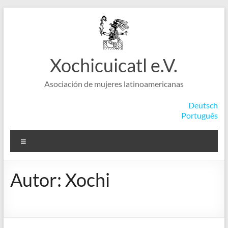
Saltar
al
contenido
Xochicuicatl e.V.
Asociación de mujeres latinoamericanas
Deutsch
Português
Menú
Autor:
Xochi