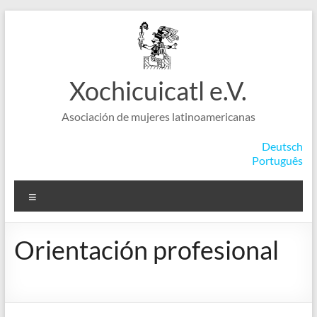
Saltar
al
contenido
Xochicuicatl e.V.
Asociación de mujeres latinoamericanas
Deutsch
Português
Menú
Orientación profesional