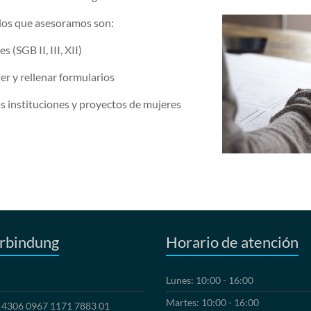
 los que asesoramos son:
 (SGB II, III, XII)
r y rellenar formularios
s instituciones y proyectos de mujeres
rbindung
Horario de atención
Lunes: 10:00 - 16:00
Martes: 10:00 - 16:00
4306 0967 1171 7883 01