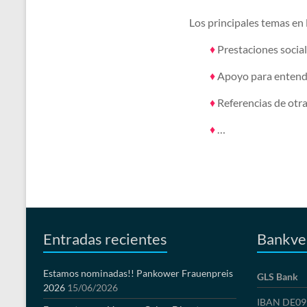
Los principales temas en
♦
Prestaciones sociales
♦
Apoyo para entende
♦
Referencias de otra
♦
…
Entradas recientes
Bankve
Estamos nominadas!! Pankower Frauenpreis
GLS Bank
2026
15/06/2026
IBAN DE09 