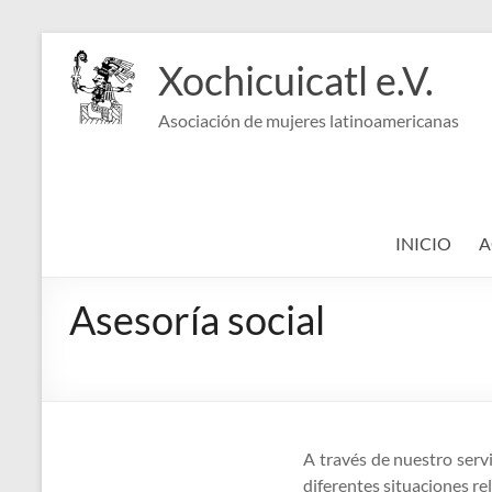
Saltar
al
Xochicuicatl e.V.
contenido
Asociación de mujeres latinoamericanas
INICIO
A
Asesoría social
A través de nuestro serv
diferentes situaciones re