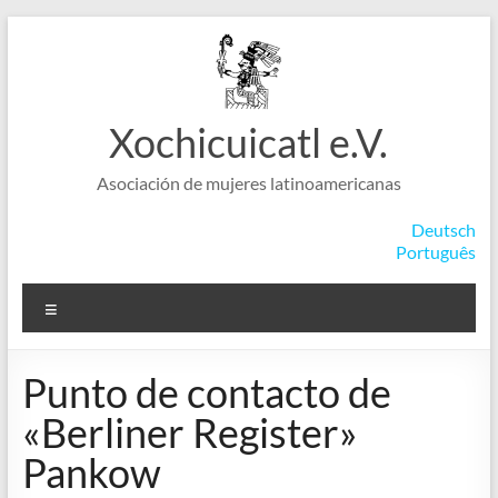
Saltar
al
contenido
Xochicuicatl e.V.
Asociación de mujeres latinoamericanas
Deutsch
Português
Menú
Punto de contacto de
«Berliner Register»
Pankow