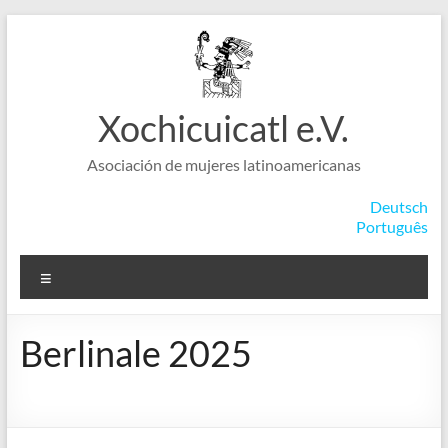
Saltar
al
contenido
Xochicuicatl e.V.
Asociación de mujeres latinoamericanas
Deutsch
Português
Menú
Berlinale 2025