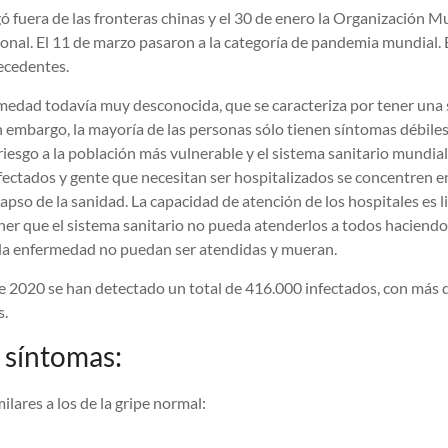
fuera de las fronteras chinas y el 30 de enero la Organización Mu
onal. El 11 de marzo pasaron a la categoría de pandemia mundial. 
recedentes.
medad todavía muy desconocida, que se caracteriza por tener una 
n embargo, la mayoría de las personas sólo tienen síntomas débile
iesgo a la población más vulnerable y el sistema sanitario mundial
fectados y gente que necesitan ser hospitalizados se concentren e
apso de la sanidad. La capacidad de atención de los hospitales es l
er que el sistema sanitario no pueda atenderlos a todos haciend
 la enfermedad no puedan ser atendidas y mueran.
e 2020 se han detectado un total de 416.000 infectados, con más 
s.
 síntomas:
lares a los de la gripe normal: