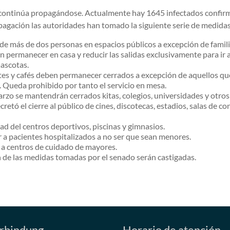
s continúa propagándose. Actualmente hay 1645 infectados confir
opagación las autoridades han tomado la siguiente serie de medidas
de más de dos personas en espacios públicos a excepción de famili
ón permanecer en casa y reducir las salidas exclusivamente para ir a 
ascotas.
tes y cafés deben permanecer cerrados a excepción de aquellos que
. Queda prohibido por tanto el servicio en mesa.
arzo se mantendrán cerrados kitas, colegios, universidades y otros
retó el cierre al público de cines, discotecas, estadios, salas de co
dad del centros deportivos, piscinas y gimnasios.
r a pacientes hospitalizados a no ser que sean menores.
as a centros de cuidado de mayores.
n de las medidas tomadas por el senado serán castigadas.
rbindung
Horario de atención