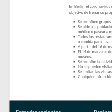
En Berlín, el coronaviru
objetivo de frenar su pr
Se prohíben grupos 
Se pide a la poblaci
médico o pasear a m
Todos los restauran
o comida para llevar
A partir del 16 de m
El 14 de marzo se dec
museos.
Se prohíbe la activi
No se pueden visita
Se limitan las visit
Cualquier infracció
Entradas recientes
Bankve