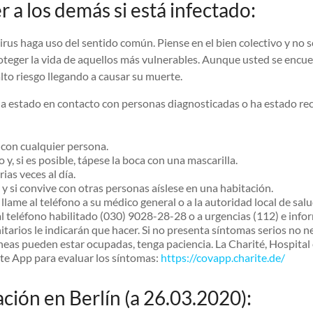
a los demás si está infectado:
virus haga uso del sentido común. Piense en el bien colectivo y no s
teger la vida de aquellos más vulnerables. Aunque usted se encu
lto riesgo llegando a causar su muerte.
 ha estado en contacto con personas diagnosticadas o ha estado re
 con cualquier persona.
 y, si es posible, tápese la boca con una mascarilla.
ias veces al día.
y si convive con otras personas aíslese en una habitación.
llame al teléfono a su médico general o a la autoridad local de sal
l teléfono habilitado (030) 9028-28-28 o a urgencias (112) e info
itarios le indicarán que hacer. Si no presenta síntomas serios no n
íneas pueden estar ocupadas, tenga paciencia. La Charité, Hospital
nte App para evaluar los síntomas:
https://covapp.charite.de/
uación en Berlín (a 26.03.2020):