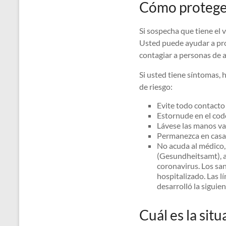
Cómo proteger 
Si sospecha que tiene el 
Usted puede ayudar a pro
contagiar a personas de a
Si usted tiene síntomas,
de riesgo:
Evite todo contacto
Estornude en el codo
Lávese las manos var
Permanezca en casa 
No acuda al médico, 
(Gesundheitsamt), a
coronavirus. Los san
hospitalizado. Las l
desarrolló la siguie
Cuál es la sit