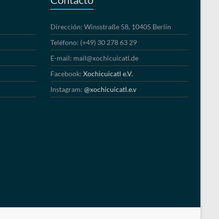
Dirección: Winsstraße 58, 10405 Berlín
Teléfono: (+49) 30 278 63 29
E-mail: mail@xochicuicatl.de
Facebook:
Xochicuicatl e.V.
Instagram:
@xochicuicatl.e.v