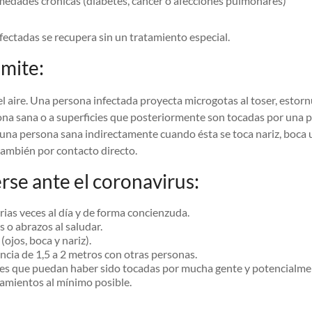
edades crónicas (diabetes, cáncer o afecciones pulmonares)
fectadas se recupera sin un tratamiento especial.
mite:
 el aire. Una persona infectada proyecta microgotas al toser, estor
ona sana o a superficies que posteriormente son tocadas por una p
 una persona sana indirectamente cuando ésta se toca nariz, boca 
ambién por contacto directo.
se ante el coronavirus:
ias veces al día y de forma concienzuda.
 o abrazos al saludar.
 (ojos, boca y nariz).
cia de 1,5 a 2 metros con otras personas.
cies que puedan haber sido tocadas por mucha gente y potencialme
amientos al mínimo posible.