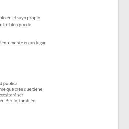
olo en el suyo propio.
entre bien puede
cientemente en un lugar
ud pública
rme que cree que tiene
ecesitará ser
 en Berlín, también