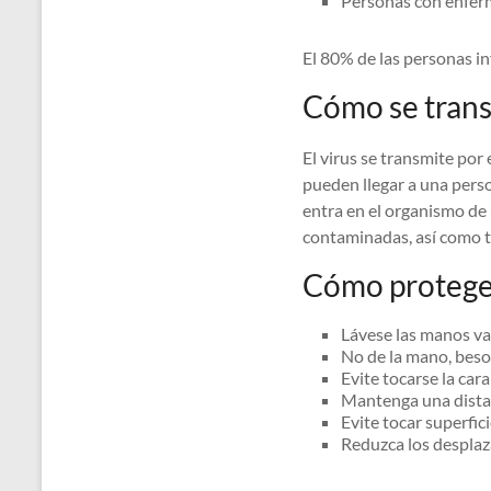
Personas con enferm
El 80% de las personas in
Cómo se trans
El virus se transmite por
pueden llegar a una pers
entra en el organismo de
contaminadas, así como t
Cómo proteger
Lávese las manos var
No de la mano, besos
Evite tocarse la cara
Mantenga una distan
Evite tocar superfi
Reduzca los desplaz