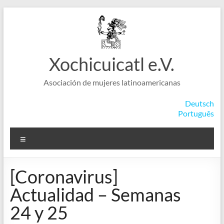
Saltar
al
contenido
Xochicuicatl e.V.
Asociación de mujeres latinoamericanas
Deutsch
Português
Menú
[Coronavirus]
Actualidad – Semanas
24 y 25