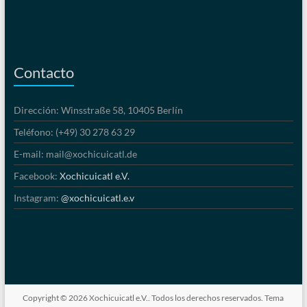
Contacto
Dirección: Winsstraße 58, 10405 Berlín
Teléfono: (+49) 30 278 63 29
E-mail: mail@xochicuicatl.de
Facebook:
Xochicuicatl e.V.
Instagram:
@xochicuicatl.e.v
Copyright © 2026
Xochicuicatl e.V.
. Todos los derechos reservados. Tema