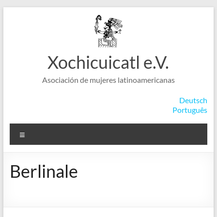
Saltar
al
contenido
Xochicuicatl e.V.
Asociación de mujeres latinoamericanas
Deutsch
Português
Menú
Berlinale