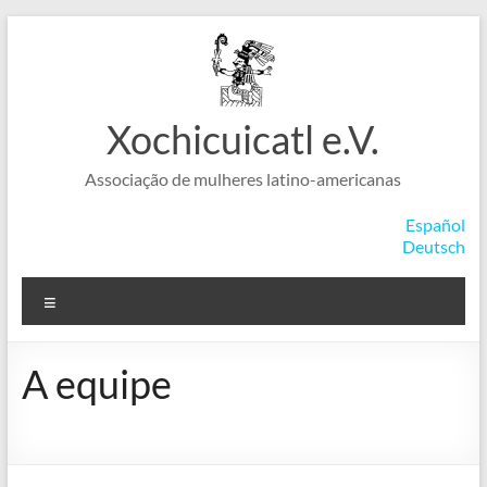
Skip
to
content
Xochicuicatl e.V.
Associação de mulheres latino-americanas
Español
Deutsch
Menu
A equipe