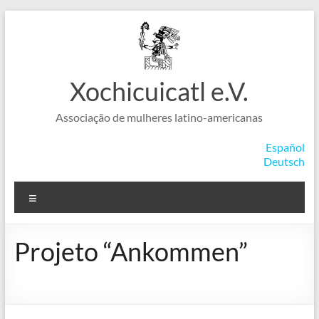
Skip
to
content
Xochicuicatl e.V.
Associação de mulheres latino-americanas
Español
Deutsch
Menu
Projeto “Ankommen”