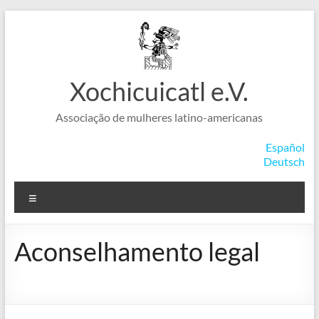
Skip
to
content
Xochicuicatl e.V.
Associação de mulheres latino-americanas
Español
Deutsch
Menu
Aconselhamento legal